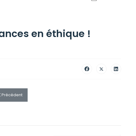
ances en éthique !
Article précédent : PROGRAMME NOEL 2024
Précédent