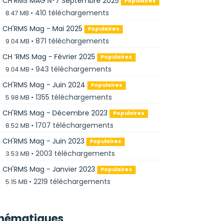
pdf
CH'RMS MAG N°7 Septembre 2025
Populaires
410 téléchargements
8.47 MB
pdf
CH'RMS Mag - Mai 2025
Populaires
871 téléchargements
9.04 MB
pdf
CH ’RMS Mag - Février 2025
Populaires
943 téléchargements
9.04 MB
pdf
CH'RMS Mag - Juin 2024
Populaires
1355 téléchargements
5.98 MB
pdf
CH'RMS Mag - Décembre 2023
Populaires
1707 téléchargements
8.52 MB
pdf
CH'RMS Mag - Juin 2023
Populaires
2003 téléchargements
3.53 MB
pdf
CH'RMS Mag - Janvier 2023
Populaires
2219 téléchargements
5.15 MB
hématiques