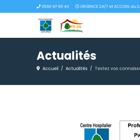
0590 97 65 40
URGENCE 24/7 et ACCUEIL du LU
Actualités
Accueil
Actualités
Testez vos connaiss