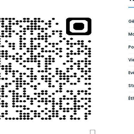
Gé
Ma
Po
Vi
Ev
St
Ét