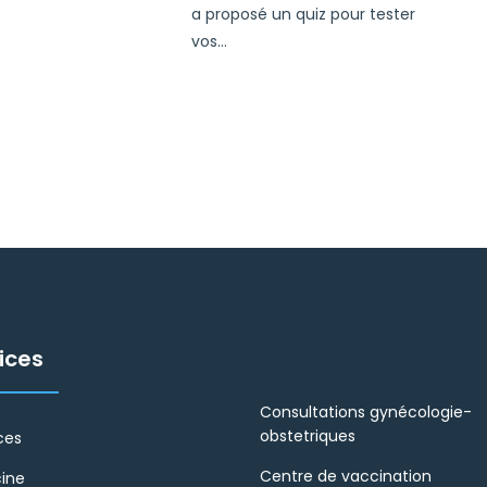
a proposé un quiz pour tester
vos...
ices
Consultations gynécologie-
obstetriques
ces
Centre de vaccination
ine