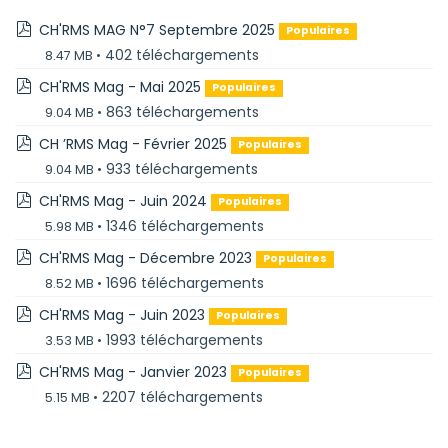
pdf
CH'RMS MAG N°7 Septembre 2025
Populaires
402 téléchargements
8.47 MB
pdf
CH'RMS Mag - Mai 2025
Populaires
863 téléchargements
9.04 MB
pdf
CH ’RMS Mag - Février 2025
Populaires
933 téléchargements
9.04 MB
pdf
CH'RMS Mag - Juin 2024
Populaires
1346 téléchargements
5.98 MB
pdf
CH'RMS Mag - Décembre 2023
Populaires
1696 téléchargements
8.52 MB
pdf
CH'RMS Mag - Juin 2023
Populaires
1993 téléchargements
3.53 MB
pdf
CH'RMS Mag - Janvier 2023
Populaires
2207 téléchargements
5.15 MB