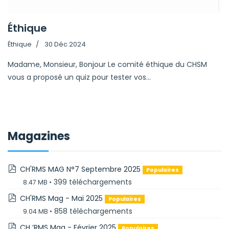
Éthique
Éthique
30 Déc 2024
Madame, Monsieur, Bonjour Le comité éthique du CHSM
vous a proposé un quiz pour tester vos...
Magazines
pdf
CH'RMS MAG N°7 Septembre 2025
Populaires
399 téléchargements
8.47 MB
pdf
CH'RMS Mag - Mai 2025
Populaires
858 téléchargements
9.04 MB
pdf
CH ’RMS Mag - Février 2025
Populaires