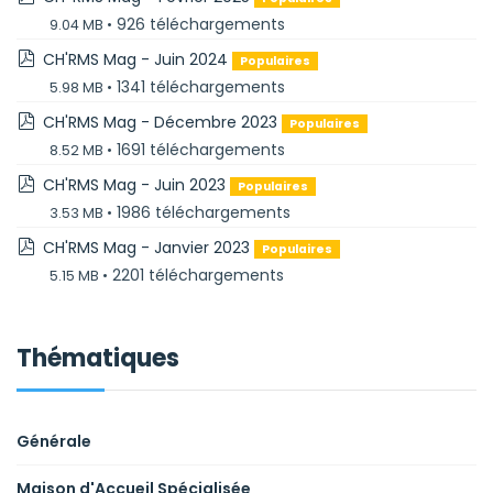
926 téléchargements
9.04 MB
pdf
CH'RMS Mag - Juin 2024
Populaires
1341 téléchargements
5.98 MB
pdf
CH'RMS Mag - Décembre 2023
Populaires
1691 téléchargements
8.52 MB
pdf
CH'RMS Mag - Juin 2023
Populaires
1986 téléchargements
3.53 MB
pdf
CH'RMS Mag - Janvier 2023
Populaires
2201 téléchargements
5.15 MB
Thématiques
Générale
Maison d'Accueil Spécialisée